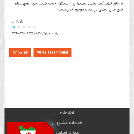
با سلام لطف کنید بخش باطریها رو از سایتتون حذف کنید... چون هیچ ...بله
هیچ مدل باطری در سایت موجود ندارییییید!!
رأی کاربر
رضا - دزفول 20:23:24 01-25-2018
Show all
Write testimonial
اطلاعات
خدمات مشتریان
موارد اضافی