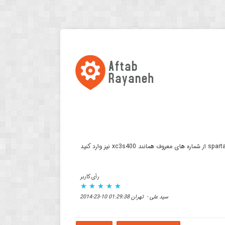
با عرض سلام و ادب. برد اموزش xilinix spartan6 خیلی خیلی عالیست هم از نظر کیفیت و هم از نظر قیمت. در صورت امکان برد اموزش از خانواده spartan 3 از شماره های معروف همانند xc3s400 نیز وارد کنید
رأی کاربر
سید علی - تهران 01:29:38 10-23-2014