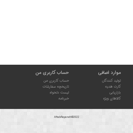
موارد اضافی
حساب کاربری من
تولید کنندگان
حساب کاربری من
کارت هدیه
تاریخچه سفارشات
بازاریابی
لیست دلخواه
کالاهای ویژه
خبرنامه
AftabRayaneh©2022