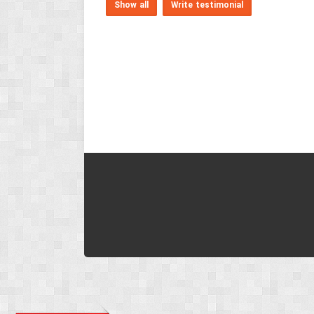
Show all
Write testimonial