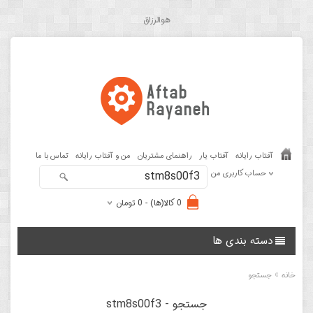
هوالرزاق
آفتاب رایانه
آفتاب یار
راهنمای مشتریان
من و آفتاب رایانه
تماس با ما
حساب کاربری من
0 کالا(ها) - 0 تومان
دسته بندی ها
»
خانه
جستجو
جستجو - stm8s00f3