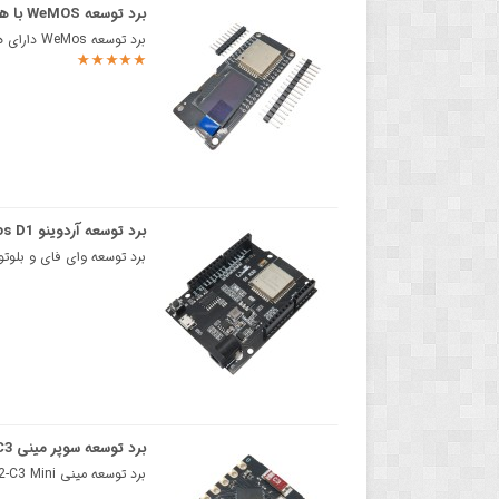
برد توسعه WeMOS با هسته ESP32 و OLED
برد توسعه WeMos دارای هسته وایفای ESP32 و نمایشگر OLED برد توسعه WeMOS با هسته ESP32 یک برد وای فای ..
برد توسعه آردوینو WeMos D1 با هسته ESP-WROOM-32 دارای بلوتوث و وایفای داخلی
برد توسعه وای فای و بلوتوث UNO با پردازنده esp32 دارای مبدل CH340Gبرد توسعه esp32 دارای Fi
برد توسعه سوپر مینی ESP32-C3
برد توسعه مینی ESP32-C3ESP32-C3 Mini یک برد توسعه مینی اینترنت اشیا است که بر اساس تراشه دو حالته Wi..