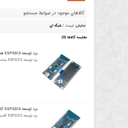
کالاهای موجود در ضوابط جستجو
نمایش:
لیست /
شبکه ای
مقایسه کالاها (0)
برد توسعه ESP32C3 همراه با برد LCD
برد توسعه ESP32C3 ساده همراه با برد LCDESP32-C3 OLED یک برد توسعه برای کاربردهای اینترنت اشیا است . ..
برد توسعه ESP32C3 کلاسیک
برد توسعه ESP32C3 کلاسیکESP32-C3 یک برد توسعه میکروکنترلر مجهز به رابط های دیجیتال مختلف است که روی ..