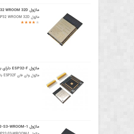
ماژول ESP32 WROOM 32D با آنتن داخلی WiFi و Bluetooth
ماژول ESP32 WROOM 32D مناسب پروژه های اینترنت اشیا IoTماژول ESP32 WROOM 32D برند Espressif یک ماژول ..
ماژول ESP32-F دارای بلوتوث وایفای داخلی
ماژول وای فای ESP32F با قابلیت اتصال به وای فای و بلوتوثماژول ESP32F 2.4GHZ یک ماژول جامع و کامل متش..
ماژول ESP32-S3-WROOM-1 دارای بلوتوث و وایفای داخلی
ماژول ESP32-S3-WROOM-1 دارای بلوتوث و وایفای داخلیماژول ESP-S3-N16R8 دارای تراشه داخلی سری ESP32-S3 ..