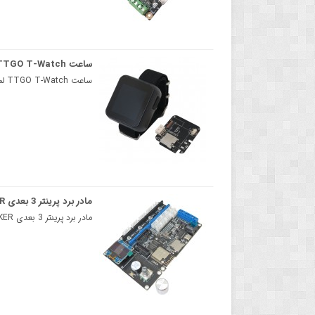
ساعت TTGO T-Watch لمسی
ساعت TTGO T-Watch لمسی قابل برنامه ریزی مجهز به ESP32 و برد توسعهساعت T-Watch یک کیت توسعه..
مادر برد پرینتر 3 بعدی JOKER ورژن 2.0
مادر برد پرینتر 3 بعدی JOKER ورژن 2.0مادر برد پرینتر 3 بعدی JOKER مبتنی بر میکروکنترلر ESP32 می باشد..