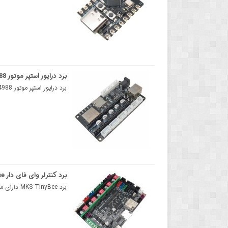
برد درایور استپر موتور A4988 مبتنی بر ESP32
برد درایور استپر موتور A4988 مبتنی بر ESP32برد درایور استپر موتور A4988 برای راه اندازی موتورهای پله..
برد کنترلر وای فای دار MKS TinyBee Makerbase دارای چیپ ESP32
برد MKS TinyBee دارای ماژول ESP32برد MKS TinyBee از محصولات Makerbase است و دارای چیپ وای فای ESP32 ..