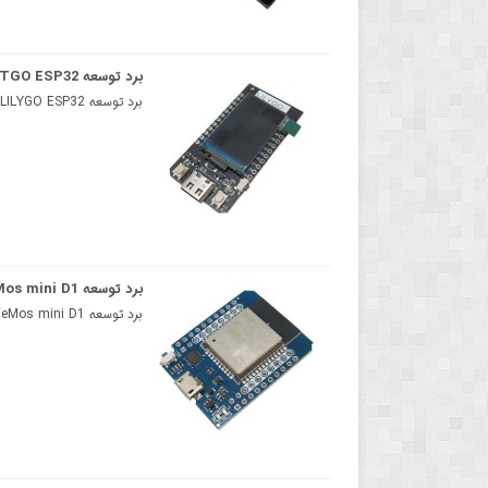
برد توسعه TTGO ESP32 دارای نمایشگر OLED
برد توسعه LILYGO ESP32 دارای نمایشگر OLEDبرد توسعه LILYGO با نمایشگر OLED یک برد توسعه مشهور و کوچک ..
برد توسعه WeMos mini D1 با هسته ESP-WROOM-32 دارای بلوتوث و وایفای داخلی
برد توسعه WeMos mini D1 با هسته ESP-WROOM-32 دارای بلوتوث و وایفای داخلیبرد توسعه MH-ET LIVE دارای م..