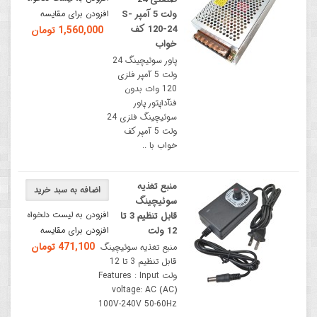
ولت 5 آمپر S-
افزودن برای مقایسه
120-24 کف
1,560,000 تومان
خواب
پاور سوئیچینگ 24
ولت 5 آمپر فلزی
120 وات بدون
فنآداپتور پاور
سوئیچینگ فلزی 24
ولت 5 آمپر کف
خواب با ..
منبع تغذیه
اضافه به سبد خرید
سوئیچینگ
افزودن به لیست دلخواه
قابل تنظیم 3 تا
12 ولت
افزودن برای مقایسه
471,100 تومان
منبع تغذیه سوئیچینگ
قابل تنظیم 3 تا 12
ولت Features : Input
voltage: AC (AC)
100V-240V 50-60Hz