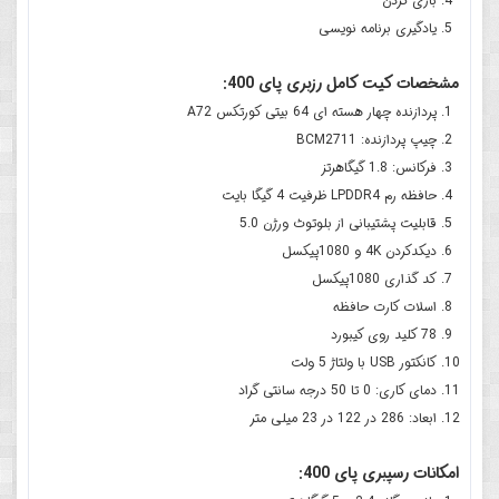
بازی کردن
یادگیری برنامه نویسی
مشخصات کیت کامل رزبری پای 400:
پردازنده چهار هسته ای 64 بیتی کورتکس A72
چیپ پردازنده:
BCM2711
فرکانس: 1.8 گیگاهرتز
حافظه رم
LPDDR4 ظرفیت 4 گیگا بایت
قابلیت پشتیبانی از بلوتوث ورژن 5.0
دیکدکردن 4K و 1080پیکسل
کد گذاری 1080پیکسل
اسلات کارت حافظه
78 کلید روی کیبورد
کانکتور USB با ولتاژ 5 ولت
دمای کاری: 0 تا 50 درجه سانتی گراد
ابعاد: 286 در 122 در 23 میلی متر
امکانات
رسپبری پای 400: