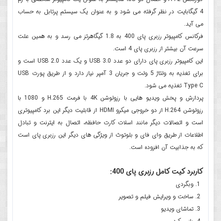
4 گیگابایت در نظر گرفته می شود و به عنوان یک سیستم پرتابل به حساب
می آید.
فرکانس کامپیوتر رزبری پای 400 به 1.8 گیگاهرتز می رسد و به همین علت
سرعت آن بیشتر از رزبری پای 4 است.
این کامپیوتر رزبری پای دارای دو عدد USB 3.0 و یک عدد USB 2.0 است و
برای تغذیه به ولتاژ 5 ولت و جریان 3 آمپر نیاز دارد و از طریق پورت USB
Type C تغذیه می شود.
پردازش و پخش ویدیو هایی با رزولوشن 4K با فرمت H.265 و 1080 با
رزولوشن H.264 از دو خروجی میکرو HDMI از قابلیت دیگر این برد کامپیوتری
است و اتصالات دیگر مانند اسلات کارت حافظه، اتصال به ایترنت و تبادل
اطلاعات از طریق وای فای و بلوتوث از ویژگی های دیگر این رزبری پای است
که به جذابیت آن افزوده است.
کاربرد کیت کامل رزبری پای 400:
وبگردی
ساخت و ویرایش فیلم و تصویر
تماشای ویدیو