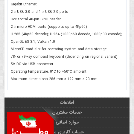
Gigabit Ethernet
2 × USB 3.0 and 1 × USB 2.0 ports
Horizontal 40-pin GPIO header
2 × micro HDMI ports (supports up to 4Kp60)
H.265 (4Kp60 decode); H.264 (1080p60 decode, 1080p30 encode);
OpenGL ES 3.1, Vulkan 1.0
MicroSD card slot for operating system and data storage
78- or 79-key compact keyboard (depending on regional variant)
5V DC via USB connector
Operating temperature: 0°C to +50°C ambient
Maximum dimensions 286 mm × 122 mm × 23 mm
اطلاعات
خدمات مشتریان
موارد اضافی
حساب کاربری من