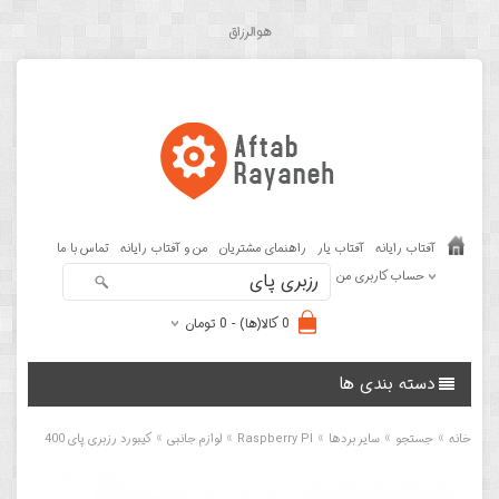
هوالرزاق
آفتاب رایانه
آفتاب یار
راهنمای مشتریان
من و آفتاب رایانه
تماس با ما
حساب کاربری من
0 کالا(ها) - 0 تومان
دسته بندی ها
»
»
»
»
»
خانه
جستجو
سایر بردها
Raspberry PI
لوازم جانبی
کیبورد رزبری پای 400