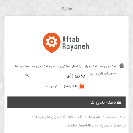
هوالرزاق
آفتاب رایانه
آفتاب یار
راهنمای مشتریان
من و آفتاب رایانه
تماس با ما
حساب کاربری من
0 کالا(ها) - 0 تومان
دسته بندی ها
»
»
»
»
»
خانه
جستجو
سایر بردها
Raspberry PI
ماژول ها و شیلدها
برد صوتی رزبری پای مدل IQaudio DigiAMP