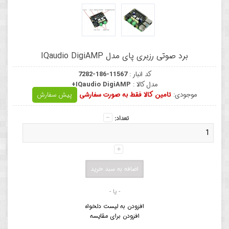
برد صوتی رزبری پای مدل IQaudio DigiAMP
کد انبار :
7282-186-11567
مدل کالا :
IQaudio DigiAMP+
موجودی:
تامین کالا فقط به صورت سفارشی
پیش سفارش
تعداد:
- یا -
افزودن به لیست دلخواه
افزودن برای مقایسه