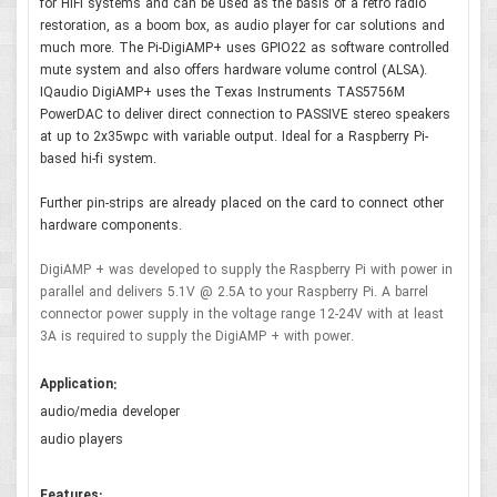
for HiFi systems and can be used as the basis of a retro radio
restoration, as a boom box, as audio player for car solutions and
much more. The Pi-DigiAMP+ uses GPIO22 as software controlled
mute system and also offers hardware volume control (ALSA).
IQaudio DigiAMP+ uses the Texas Instruments TAS5756M
PowerDAC to deliver direct connection to PASSIVE stereo speakers
at up to 2x35wpc with variable output. Ideal for a Raspberry Pi-
based hi-fi system.
Further pin-strips are already placed on the card to connect other
hardware components.
DigiAMP + was developed to supply the Raspberry Pi with power in
parallel and delivers 5.1V @ 2.5A to your Raspberry Pi. A barrel
connector power supply in the voltage range 12-24V with at least
3A is required to supply the DigiAMP + with power.
Application:
audio/media developer
audio players
Features: