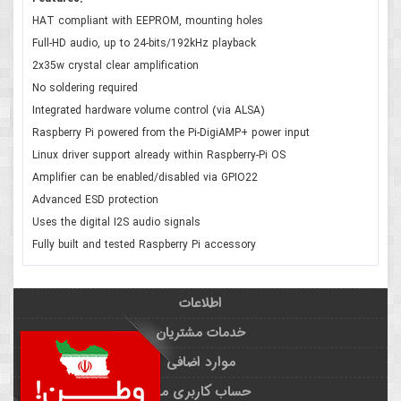
HAT compliant with EEPROM, mounting holes
Full-HD audio, up to 24-bits/192kHz playback
2x35w crystal clear amplification
No soldering required
Integrated hardware volume control (via ALSA)
Raspberry Pi powered from the Pi-DigiAMP+ power input
Linux driver support already within Raspberry-Pi OS
Amplifier can be enabled/disabled via GPIO22
Advanced ESD protection
Uses the digital I2S audio signals
Fully built and tested Raspberry Pi accessory
اطلاعات
خدمات مشتریان
موارد اضافی
حساب کاربری من