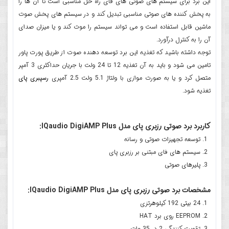
این برد برای سیستم های صوتی های فای راه حل مناسبی است تا آن ها را
به پخش کننده های صوتی مناسبی تبدیل کند و در سیستم های پخش صوت
ماشین قابل استفاده است و می تواند سیستم را موت کند و یا میزان صدای
آن را به کنترل درآورد.
توجه داشته باشید که تغذیه این برد توسعه دهنده صوت از طریق پورت پاور
تامین می شود و باید به آن تغذیه 12 تا 24 ولت با جریان حداکثری 3 آمپر
متصل کرد و یا به صورت موازی با ولتاژ 5.1 ولت 2.5 آمپری
رسپبری پای
تغذیه شود.
کاربرد برد صوتی رزبری پای مدل IQaudio DigiAMP Plus:
توسعه تجهیزات صوتی و رسانه
سیستم های فای مبتنی بر رزبری پای
پلیرهای صوتی
مشخصات برد صوتی رزبری پای مدل IQaudio DigiAMP Plus:
24 بیتی 192 کیلوهرتزی
EEPROM روی برد HAT
تقویت کنندگی 2 در 35 وات