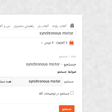
آفتاب رایانه
آفتاب یار
راهنمای مشتریان
من و آفت
0 کالا(ها) - 0 تومان
»
خانه
جستجو
جستجو - synchronous motor
ضوابط جستجو
جستجو:
جستجو در توضیحات کالا
جستجو