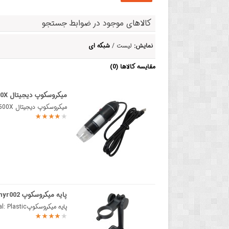
کالاهای موجود در ضوابط جستجو
نمایش:
لیست /
شبکه ای
مقایسه کالاها (0)
میکروسکوپ دیجیتال USB 500X
میکروسکوپ دیجیتال USB 500Xجهت دانلود نرم افزار میکروسکوپ به این لینک مراجعه نمایید. میکروسکوپ دیجی..
پایه میکروسکوپ hyr002
پایه میکروسکوپDimensions: 7.6*14.7*14.5 Material: Plastic..