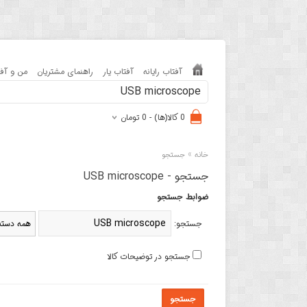
آفتاب رایانه
آفتاب یار
راهنمای مشتریان
من و آفت
0 کالا(ها) - 0 تومان
»
خانه
جستجو
جستجو - USB microscope
ضوابط جستجو
جستجو:
جستجو در توضیحات کالا
جستجو