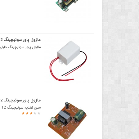
ماژول پاور سوئیچینگ 12 ولت 400 میلی آمپر
ماژول پاور سوئیچینگ دارای خروجی 12 ولت 400 میلی آمپر و کیس محافظ پلاستیکیما
ماژول پاور سوئیچینگ 12 ولت 500 میلی آمپر برد های الکترونیک کوچک
منبع تغذیه سوئیچینگ 12 ولت 500 میلی آمپر با ورودی 100 تا 240 ولت ACماژول پاور سوئیچینگ 12 ولت 500 می..