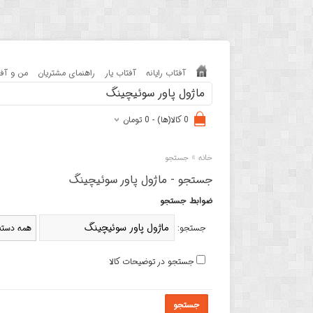
آفتاب رایانه
آفتاب یار
راهنمای مشتریان
من و آفت
0 کالا(ها) - 0 تومان
»
خانه
جستجو
جستجو - ماژول پاور سوئیچینگ
ضوابط جستجو
جستجو:
جستجو در توضیحات کالا
جستجو