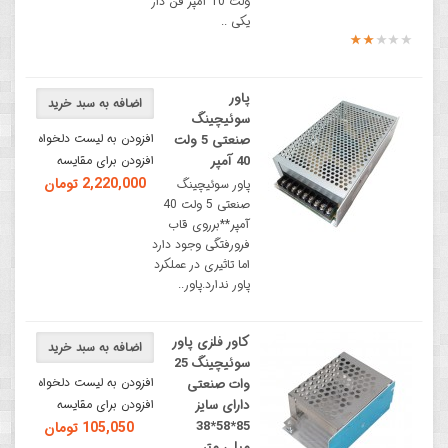
ولت 10 آمپر فن دار
یکی ..
پاور
اضافه به سبد خرید
سوئیچینگ
افزودن به لیست دلخواه
صنعتی 5 ولت
40 آمپر
افزودن برای مقایسه
2,220,000 تومان
پاور سوئیچینگ
صنعتی 5 ولت 40
آمپر**برروی قاب
فرورفتگی وجود دارد
اما تاثیری در عملکرد
پاور ندارد.پاور..
کاور فلزی پاور
اضافه به سبد خرید
سوئیچینگ 25
افزودن به لیست دلخواه
وات صنعتی
دارای سایز
افزودن برای مقایسه
85*58*38
105,050 تومان
میلی متر