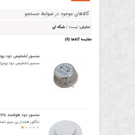
کالاهای موجود در ضوابط جستجو
نمایش:
لیست /
شبکه ای
مقایسه کالاها (0)
سنسور تشخیص دود یونیزاسیو
سنسور تشخیص دود یونیزاسیون NIS-07سنسورهای فتوالکتریک و سنسورهای یونیزاسیون دو نوع ا
سنسور دود هوشمند 433MHz با پشتیبانی از اپلیکیشن eWelink
دتکتور هشدار بی سیم تشخیص دود با اپلیکیشن با ف