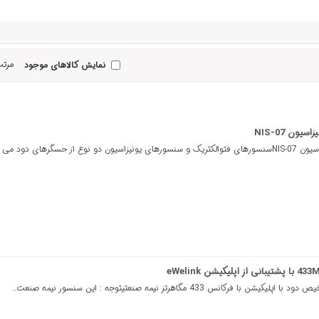
مرتب
نمایش کالاهای موجود
ن NIS-07
ز حسگرهای دود می ..
رکانس 433 مگاهرتز نیمه صنعتیتوجه : این سنسور نیمه صنعت..