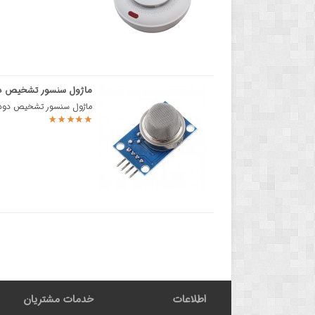
ماژول سنسور تشخیص دود و
ماژول سنسور تشخیص دود و گاز MQ-2 سنسورهای تشخیص گاز سری MQ از هیتر داخلی کوچک ب
اطلاعات
خدمات مشتریان