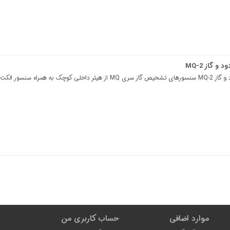
 گاز MQ-2
ه همراه سنسور الکت..
موارد اضافی
حساب کاربری من