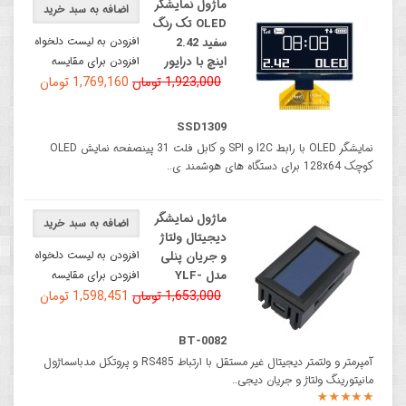
ماژول نمایشگر
اضافه به سبد خرید
OLED تک رنگ
افزودن به لیست دلخواه
سفید 2.42
اینچ با درایور
افزودن برای مقایسه
1,923,000 تومان
1,769,160 تومان
SSD1309
نمایشگر OLED با رابط I2C و SPI و کابل فلت 31 پینصفحه نمایش OLED
کوچک 128x64 برای دستگاه های هوشمند ی..
ماژول نمایشگر
اضافه به سبد خرید
دیجیتال ولتاژ
افزودن به لیست دلخواه
و جریان پنلی
مدل YLF-
افزودن برای مقایسه
1,653,000 تومان
1,598,451 تومان
BT-0082
آمپرمتر و ولتمتر دیجیتال غیر مستقل با ارتباط RS485 و پروتکل مدباسماژول
مانیتورینگ ولتاژ و جریان دیجی..