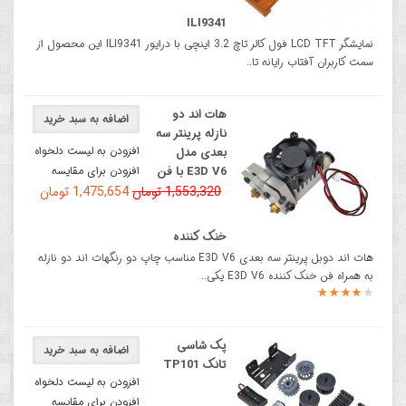
ILI9341
نمایشگر LCD TFT فول کالر تاچ 3.2 اینچی با درایور ILI9341 این محصول از
سمت کاربران آفتاب رایانه تا..
هات اند دو
اضافه به سبد خرید
نازله پرینتر سه
افزودن به لیست دلخواه
بعدی مدل
E3D V6 با فن
افزودن برای مقایسه
1,553,320 تومان
1,475,654 تومان
خنک کننده
هات اند دوبل پرینتر سه بعدی E3D V6 مناسب چاپ دو رنگهات اند دو نازله
به همراه فن خنک کننده E3D V6 یکی..
پک شاسی
اضافه به سبد خرید
تانک TP101
افزودن به لیست دلخواه
افزودن برای مقایسه