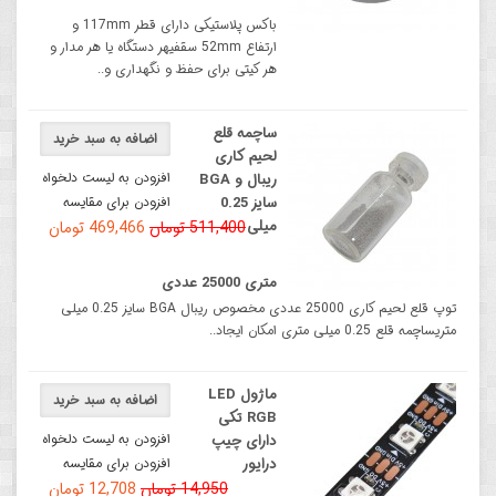
باکس پلاستیکی دارای قطر 117mm ‌و
ارتفاع 52mm سقفیهر دستگاه یا هر مدار و
هر کیتی برای حفظ و نگهداری و..
ساچمه قلع
اضافه به سبد خرید
لحیم کاری
افزودن به لیست دلخواه
ریبال و BGA
سایز 0.25
افزودن برای مقایسه
میلی
511,400 تومان
469,466 تومان
متری 25000 عددی
توپ قلع لحیم کاری 25000 عددی مخصوص ریبال BGA سایز 0.25 میلی
متریساچمه قلع 0.25 میلی متری امکان ایجاد..
ماژول LED
اضافه به سبد خرید
RGB تکی
افزودن به لیست دلخواه
دارای چیپ
درایور
افزودن برای مقایسه
14,950 تومان
12,708 تومان