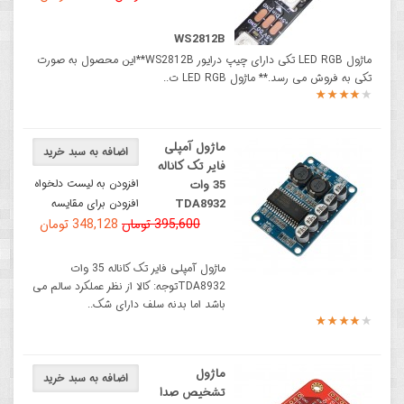
WS2812B
ماژول LED RGB تکی دارای چیپ درایور WS2812B**این محصول به صورت
تکی به فروش می رسد.** ماژول LED RGB ت..
ماژول آمپلی
اضافه به سبد خرید
فایر تک کاناله
افزودن به لیست دلخواه
35 وات
TDA8932
افزودن برای مقایسه
395,600 تومان
348,128 تومان
ماژول آمپلی فایر تک کاناله 35 وات
TDA8932توجه: کالا از نظر عملکرد سالم می
باشد اما بدنه سلف دارای شک..
ماژول
اضافه به سبد خرید
تشخیص صدا