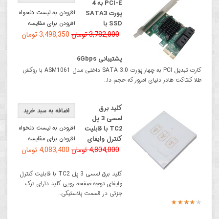
PCI-E به 4
افزودن به لیست دلخواه
پورت SATA3
SSD با
افزودن برای مقایسه
3,782,000 تومان
3,498,350 تومان
پشتیبانی 6Gbps
کارت تبدیل PCI به چهار پورت SATA 3.0 داخلی مدل ASM1061 با روکش
طلا کنتاکت هادر دنیای امروز که حجم دا..
کلید برق
اضافه به سبد خرید
لمسی 3 پل
افزودن به لیست دلخواه
TC2 با قابلیت
کنترل وایفای
افزودن برای مقایسه
4,804,000 تومان
4,083,400 تومان
کلید برق لمسی 3 پل TC2 با قابلیت کنترل
وایفای توجه.صفحه رویی کلید دارای ترک
جزئی در قسمت پلاستیکی..