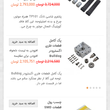
3,724,000 تومان
2,793,000 تومان
پلتفرم شاسی تانک TP101 همراه موتور،
چرخ و بدنه اصلیتوجه: این کالا فاقد
کوپلینگ اتصال موتور به چرخ می..
پک کامل
اضافه به سبد خرید
قطعات فلزی
افزودن به لیست دلخواه
اکسترودر
Bulldog
افزودن برای مقایسه
2,216,580 تومان
2,105,751 تومان
پک کامل قطعات فلزی اکسترودر Bulldog
.توجه این کالا از نظر عملکرد سالم می باشد
اما در قسمت فنر دار..
چسب رول
اضافه به سبد خرید
قطعات SMD