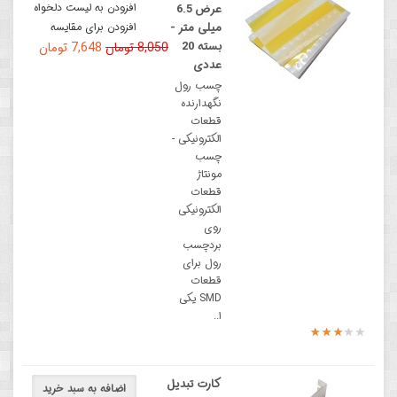
افزودن به لیست دلخواه
عرض 6.5
میلی متر -
افزودن برای مقایسه
بسته 20
8,050 تومان
7,648 تومان
عددی
چسب رول
نگهدارنده
قطعات
الکترونیکی -
چسب
مونتاژ
قطعات
الکترونیکی
روی
بردچسب
رول برای
قطعات
SMD یکی
ا..
کارت تبدیل
اضافه به سبد خرید