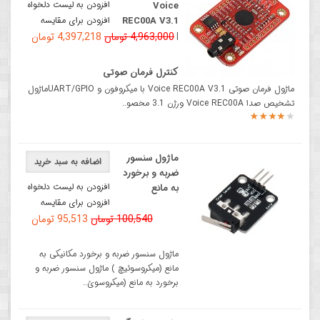
افزودن به لیست دلخواه
Voice
REC00A V3.1
افزودن برای مقایسه
|
4,963,000 تومان
4,397,218 تومان
کنترل فرمان صوتی
ماژول فرمان صوتی Voice REC00A V3.1 با میکروفون و UART/GPIOماژول
تشخیص صدا Voice REC00A ورژن 3.1 مخصو..
ماژول سنسور
اضافه به سبد خرید
ضربه و برخورد
افزودن به لیست دلخواه
به مانع
افزودن برای مقایسه
100,540 تومان
95,513 تومان
ماژول سنسور ضربه و برخورد مکانیکی به
مانع (میکروسوئیچ ) ماژول سنسور ضربه و
برخورد به مانع (میکروسوئ..