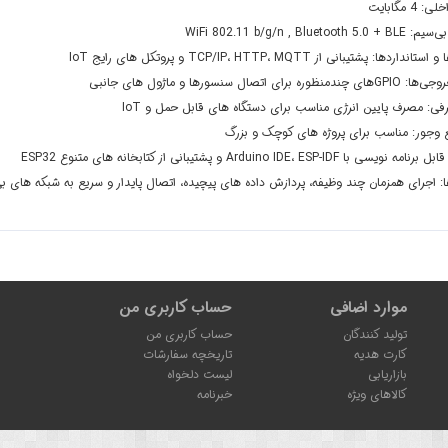
4 مگابایت
WiFi 802.11 b/g/n , Bluetoot
ردها: پشتیبانی از TCP/IP، HTTP، MQTT و پروتکل های رایج IoT
برای اتصال سنسورها و ماژول های جانبی
فی: مصرف پایین انرژی مناسب برای دستگاه های قابل حمل و IoT
ع وجور: مناسب برای پروژه های کوچک و بزرگ
ی با Arduino IDE، ESP-IDF و پشتیبانی از کتابخانه های متنوع ESP32
ا: اجرای همزمان چند وظیفه، پردازش داده های پیچیده، اتصال پایدار و سریع به شبکه های 
موارد اضافی
حساب کاربری من
تولید کنندگان
حساب کاربری من
کارت هدیه
تاریخچه سفارشات
بازاریابی
لیست دلخواه
کالاهای ویژه
خبرنامه