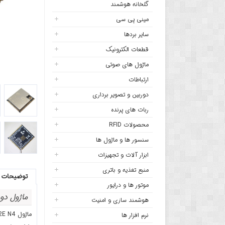
گلخانه هوشمند
مینی پی سی
سایر بردها
قطعات الکترونیک
ماژول های صوتی
ارتباطات
دوربین و تصویر برداری
ربات های پرنده
محصولات RFID
سنسور ها و ماژول ها
ابزار آلات و تجهیزات
منبع تغذیه و باتری
توضیحات
موتور ها و درایور
ماژول دو هسته‌ ای ESP32 - ماژو
هوشمند سازی و امنیت
ماژول ESPS3 32E N4 یکی از جدیدترین ماژول های مبتنی بر تراشه قدرتمند
نرم افزار ها