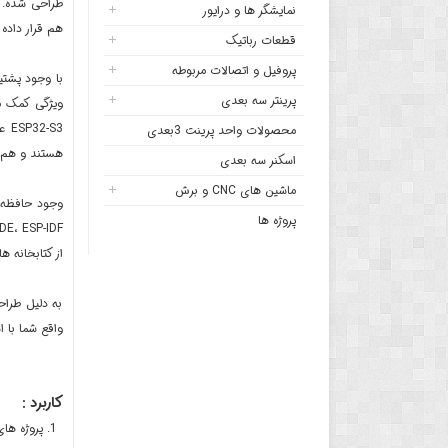
نمایشگر ها و درایور
هم قرار داده
قطعات رباتیک
پروفیل و اتصالات مربوطه
پرینتر سه بعدی
ویژگی کمک م
محصولات واحد پرینت 3بعدی
هستند و هم ب
اسکنر سه بعدی
ماشین های CNC و برش
وجود حافظه داخلی 4 مگابایتی هم فضای کافی برای ذخیره برنامه ها و ا
پروژه ها
از کتابخانه ه
واقع شما با 
کاربرد :
پروژه های ا