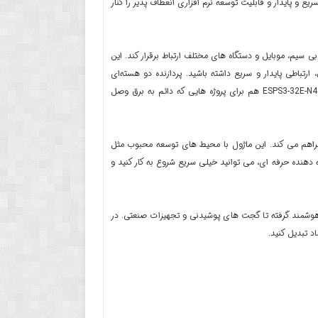
اناتی مثل پردازنده دو هسته ای 32 بیتی، اتصال بی سیم سریع و پایدار و قابلیت توسعه نرم افزاری انعطاف پذیر را کنار
 می تواند به راحتی با شبکه های بی سیم، موبایل و دستگاه های مختلف ارتباط برقرار کند. این
رتباطی پایدار و سریع داشته باشید.
پردازنده دو هسته‌ای
ESP32-S3 علاوه بر سرعت پردازش بالا، مصرف انرژی بهینه ای هم دارد. همین موضوع باعث می شود ESPS3-32E-N4 هم برای پروژه هایی که دائم به برق وصل
این ماژول با محیط های توسعه محبوب مثل
 و چه یک توسعه دهنده حرفه ای، می توانید خیلی سریع شروع به کار کنید و
است؛ از رباتیک و خانه هوشمند گرفته تا گجت های پوشیدنی و تجهیزات صنعتی. در
د تبدیل کنید.