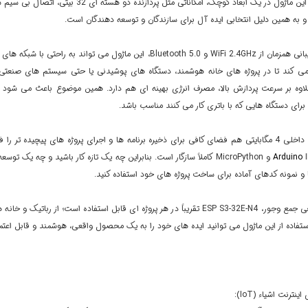
طراحی شده. این ماژول در یک ابعاد کوچک، امک
 و به همین دلیل انتخابی ایده آل برای سازندگان و توسعه دهندگان است.
با وجود پشتیبانی همزمان از WiFi 2.4GHz و Bluetooth 5.0، این ماژول
ی کند تا در پروژه های خانه هوشمند، دستگاه های پوشیدنی یا حتی سیستم های صنعتی، ا
رای دستگاه هایی که با باتری کار می کنند مناسب باشد.
جرای پروژه های پیچیده تر را فراهم می کند.
Arduino
IDE، ESP-IDF و MicroPython کاملاً سازگار است. بنابراین چه یک تازه کار باشید
ا و نمونه کدهای آماده برای ساخت پروژه های خود استفاده کنید.
به دلیل طراحی جمع وجور، ESP S3-32E-N4 تقریباً در هر پروژه ای قابل استفاده 
استفاده از این ماژول می توانید ایده های خود را به یک محصول واقعی، هوشمند و قابل اعتما
ینترنت اشیاء (IoT):