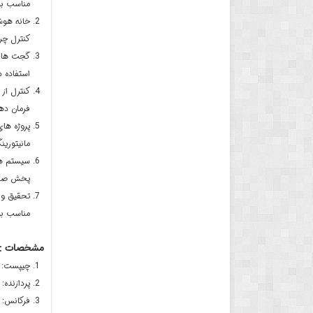
مناسب بر
خانه هوش
کنترل چراغ
گجت های 
استفاده 
کنترل از 
فرمان ده
پروژه ها
مانیتوری
سیستم ه
پخش صدا 
تحقیق و 
مناسب برای
مشخصات :
چیپست: ESP32-S3
پردازنده: 32 بیتی دو هسته ای
فرکانس: 240 مگاهرتز