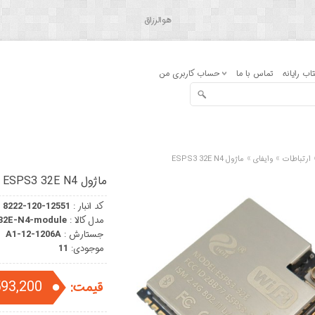
هوالرزاق
اب رایانه
تماس با ما
حساب کاربری من
»
»
ارتباطات
وایفای
ماژول ESPS3 32E N4
ماژول ESPS3 32E N4
کد انبار :
8222-120-12551
مدل کالا :
32E-N4-module
جستارش :
A1-12-1206A
موجودی:
11
593,200 توما
قیمت: