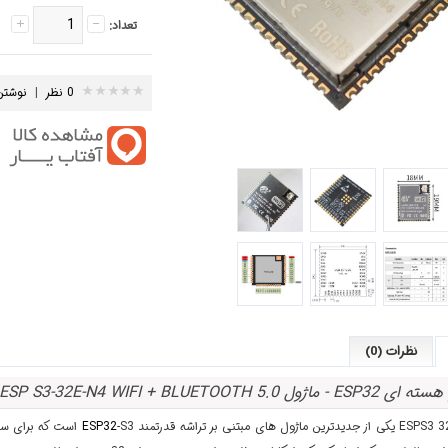
تعداد:
0 نظر
|
نوشتن
نظرات (0)
ل ESP S3-32E-N4 WIFI + BLUETOOTH 5.0
ESP32