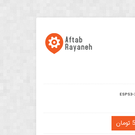
ESPS3-
ن