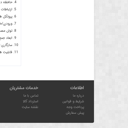
حافظه داخلی: 
ارتباطات بی‌سیم: h 5.0 + BLE
پروتکل ها و استاندا
ورودی/خروجی‌ها: GPIOهای چندمنظوره 
توان مصر
ابعاد جم
سازگاری: قابل برنامه نویس
قابلیت ه
اطلاعات
خدمات مشتریان
درباره ما
تماس با ما
شرایط و قوانین
استرداد کالا
پرداخت وجه
نقشه سایت
پیش سفارش